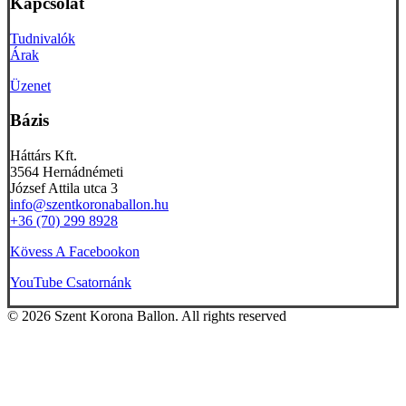
Kapcsolat
Tudnivalók
Árak
Üzenet
Bázis
Háttárs Kft.
3564 Hernádnémeti
József Attila utca 3
info@szentkoronaballon.hu
+36 (70) 299 8928
Kövess A Facebookon
YouTube Csatornánk
© 2026 Szent Korona Ballon. All rights reserved