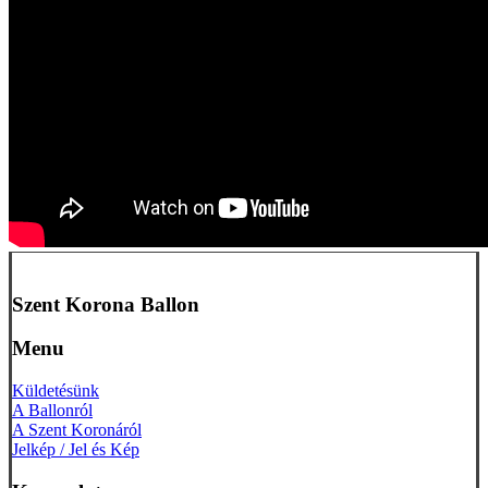
Szent Korona Ballon
Menu
Küldetésünk
A Ballonról
A Szent Koronáról
Jelkép / Jel és Kép