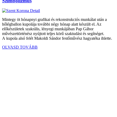
Szimbolizmus
Mintegy öt hónapnyi grafikai és rekonstrukciós munkálat után a
hőlégballon kupolája további négy hónap alatt készült el. Az
előkészületek szakrális, lényegi munkájában Pap Gábor
művészettörténész nyújtott teljes körű szaktudást és segítséget.
A kupola alsó felét Makoldi Sándor festőművész hagyatéka ihlette.
OLVASD TOVÁBB