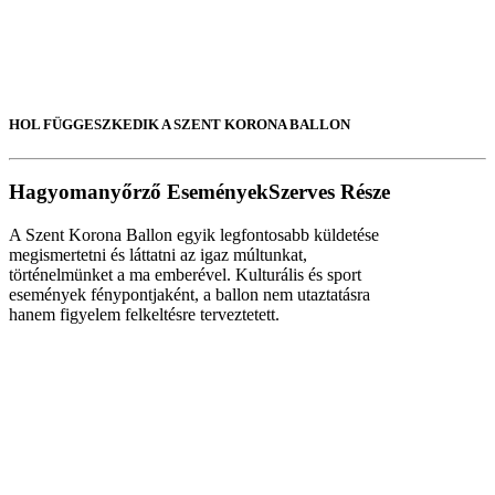
HOL FÜGGESZKEDIK A SZENT KORONA BALLON
Hagyomanyőrző Események
Szerves Része
A Szent Korona Ballon egyik legfontosabb küldetése
megismertetni és láttatni az igaz múltunkat,
történelmünket a ma emberével. Kulturális és sport
események fénypontjaként, a ballon nem utaztatásra
hanem figyelem felkeltésre terveztetett.